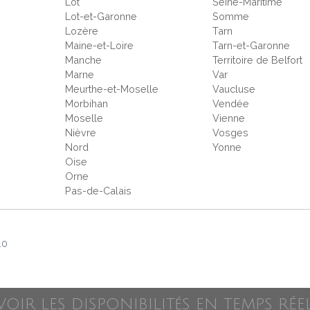
Lot
Seine-Maritime
Lot-et-Garonne
Somme
Lozère
Tarn
Maine-et-Loire
Tarn-et-Garonne
Manche
Territoire de Belfort
Marne
Var
Meurthe-et-Moselle
Vaucluse
Morbihan
Vendée
Moselle
Vienne
Nièvre
Vosges
Nord
Yonne
Oise
Orne
Pas-de-Calais
.0
VOIR LES DISPONIBILITéS EN TEMPS RÉE