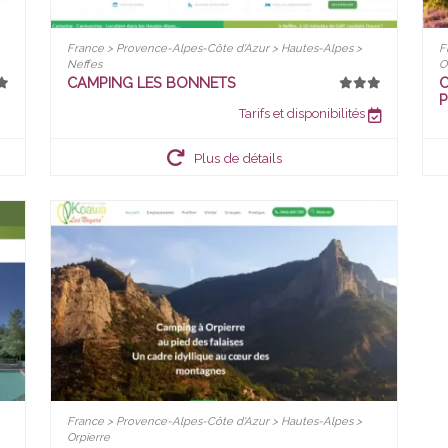
France > Provence-Alpes-Côte d'Azur > Hautes-Alpes >
F
Neffes
O
CAMPING LES BONNETS
C
P
Tarifs et disponibilités
Plus de détails
France > Provence-Alpes-Côte d'Azur > Hautes-Alpes >
Orpierre