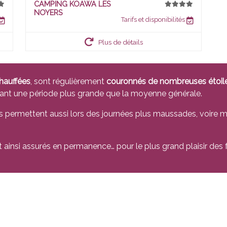
CAMPING KOAWA LES
NOYERS
Tarifs et disponibilités
Plus de détails
hauffées
, sont régulièrement
couronnés de nombreuses étoil
rant une période plus grande que la moyenne générale.
ils permettent aussi lors des journées plus maussades, voir
insi assurés en permanence… pour le plus grand plaisir des f