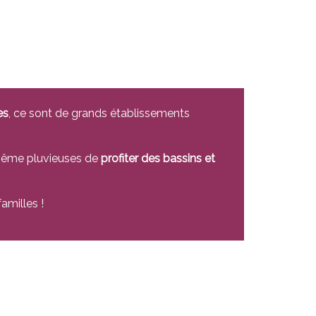
es
, ce sont de grands établissements
e même pluvieuses de
profiter des bassins et
amilles !