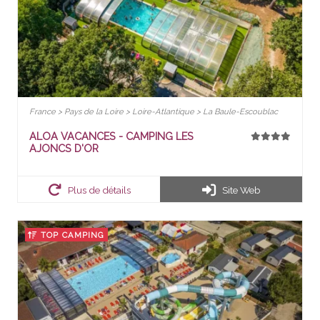
France > Pays de la Loire > Loire-Atlantique > La Baule-Escoublac
ALOA VACANCES - CAMPING LES
AJONCS D'OR
Plus de détails
Site Web
TOP CAMPING