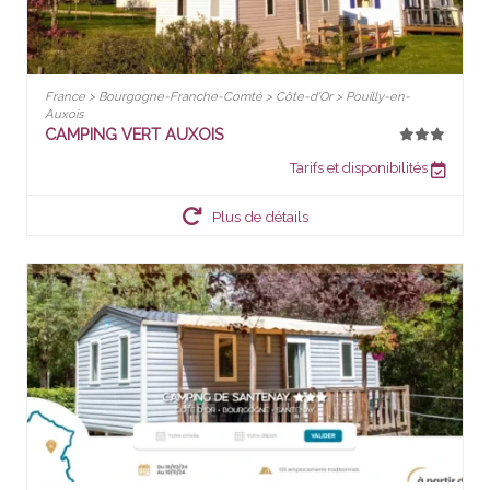
France > Bourgogne-Franche-Comté > Côte-d'Or > Pouilly-en-
Auxois
CAMPING VERT AUXOIS
Tarifs et disponibilités
Plus de détails