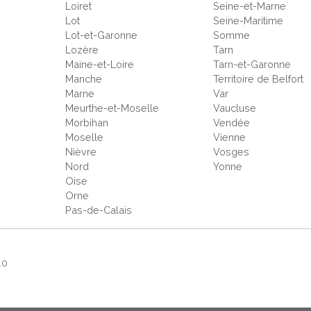
Loiret
Seine-et-Marne
Lot
Seine-Maritime
Lot-et-Garonne
Somme
Lozère
Tarn
Maine-et-Loire
Tarn-et-Garonne
Manche
Territoire de Belfort
Marne
Var
Meurthe-et-Moselle
Vaucluse
Morbihan
Vendée
Moselle
Vienne
Nièvre
Vosges
Nord
Yonne
Oise
Orne
Pas-de-Calais
.0