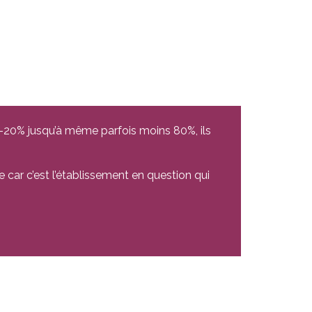
e -20% jusqu’à même parfois moins 80%, ils
 car c’est l’établissement en question qui