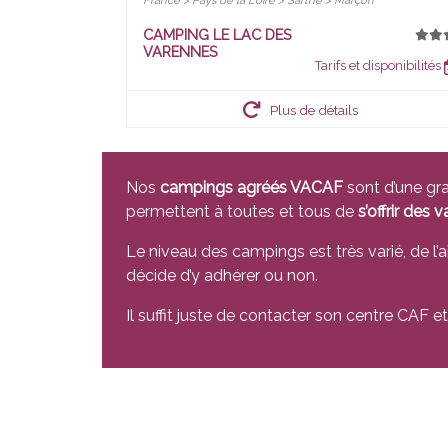
France > Pays de la Loire > Sarthe > Marçon
CAMPING LE LAC DES
VARENNES
Tarifs et disponibilités
Plus de détails
Nos
campings agréés VACAF
sont d’une gra
permettent à toutes et tous de
s’offrir des
Le niveau des campings est très varié, de l’
décide d’y adhérer ou non.
Il suffit juste de contacter son centre CAF et d