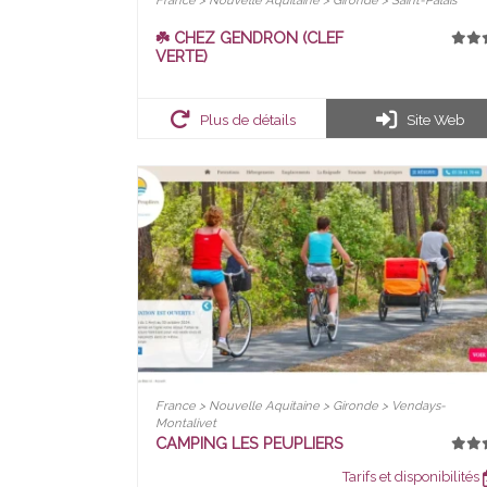
France > Nouvelle Aquitaine > Gironde > Saint-Palais
☘️ CHEZ GENDRON (CLEF
VERTE)
Plus de détails
Site Web
France > Nouvelle Aquitaine > Gironde > Vendays-
Montalivet
CAMPING LES PEUPLIERS
Tarifs et disponibilités