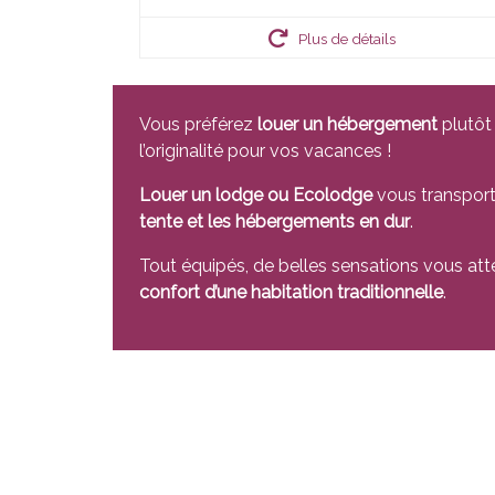
Plus de détails
Vous préférez
louer un hébergement
plutôt 
l’originalité pour vos vacances !
Louer un lodge ou Ecolodge
vous transport
tente et les hébergements en dur
.
Tout équipés, de belles sensations vous atte
confort d’une habitation traditionnelle
.