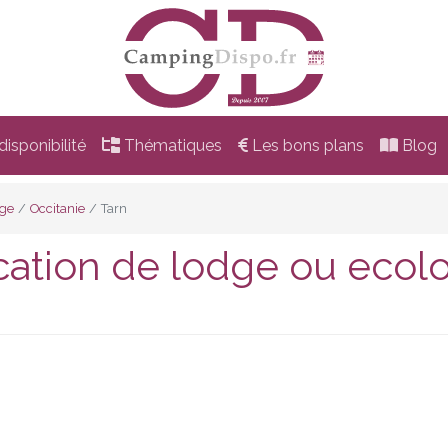
isponibilité
Thématiques
Les bons plans
Blog
dge
Occitanie
Tarn
ation de lodge ou ecolo