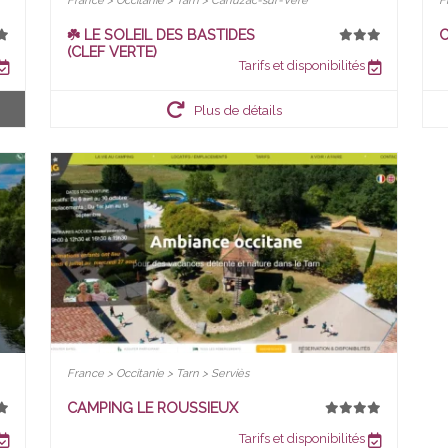
France > Occitanie > Tarn > Cahuzac-sur-Vère
F
☘️ LE SOLEIL DES BASTIDES
C
(CLEF VERTE)
Tarifs et disponibilités
Plus de détails
France > Occitanie > Tarn > Serviès
CAMPING LE ROUSSIEUX
Tarifs et disponibilités