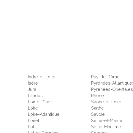
Indre-et-Loire
Puy-de-Dôme
Isère
Pyrénées-Atlantique
Jura
Pyrénées-Orientale
Landes
Rhône
Loir-et-Cher
Saône-et-Loire
Loire
Sarthe
Loire-Atlantique
Savoie
Loiret
Seine-et-Marne
Lot
Seine-Maritime
Lot-et-Garonne
Somme