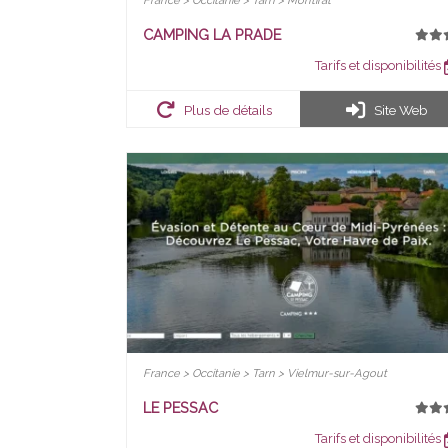
France > Occitanie > Tarn > Montirat
CAMPING LA PRADE
Tarifs et disponibilités
Plus de détails
Site Web
France > Occitanie > Tarn > Vielmur-sur-Agout
LE PESSAC
Tarifs et disponibilités