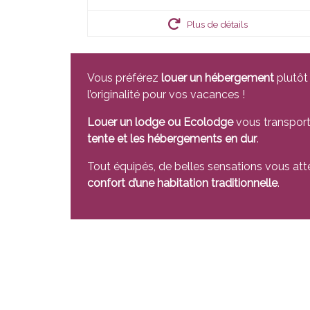
Plus de détails
Vous préférez
louer un hébergement
plutôt 
l’originalité pour vos vacances !
Louer un lodge ou Ecolodge
vous transport
tente et les hébergements en dur
.
Tout équipés, de belles sensations vous atte
confort d’une habitation traditionnelle
.