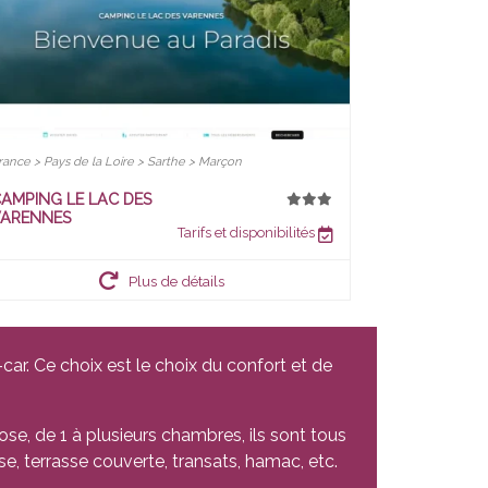
rance > Pays de la Loire > Sarthe > Marçon
AMPING LE LAC DES
VARENNES
Tarifs et disponibilités
Plus de détails
ar. Ce choix est le choix du confort et de
se, de 1 à plusieurs chambres, ils sont tous
e, terrasse couverte, transats, hamac, etc.