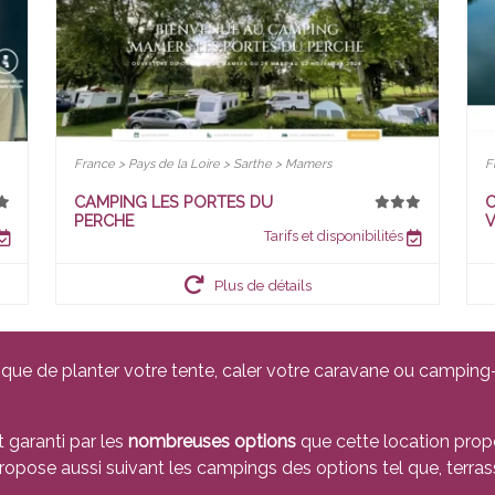
France > Pays de la Loire > Sarthe > Mamers
F
CAMPING LES PORTES DU
C
PERCHE
Tarifs et disponibilités
Plus de détails
que de planter votre tente, caler votre caravane ou camping-c
t garanti par les
nombreuses options
que cette location propo
ropose aussi suivant les campings des options tel que, terrass