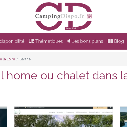
isponibilité
Thématiques
Les bons plans
Blog
e la Loire
Sarthe
l home ou chalet dans l