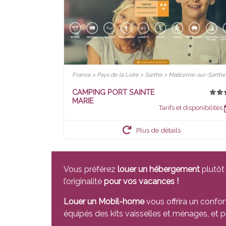
France > Pays de la Loire > Sarthe > Malicorne-sur-Sarthe
CAMPING PORT SAINTE
MARIE
Tarifs et disponibilités
Plus de détails
Vous préférez
louer un hébergement
plutôt 
l’originalité
pour vos vacances !
Louer un Mobil-home
vous offrira un confor
équipés des kits vaisselles et ménages, et p