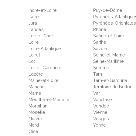
Indre-et-Loire
Puy-de-Dôme
Isère
Pyrénées-Atlantique
Jura
Pyrénées-Orientale
Landes
Rhône
Loir-et-Cher
Saône-et-Loire
Loire
Sarthe
Loire-Atlantique
Savoie
Loiret
Seine-et-Marne
Lot
Seine-Maritime
Lot-et-Garonne
Somme
Lozère
Tarn
Maine-et-Loire
Tarn-et-Garonne
Manche
Territoire de Belfort
Marne
Var
Meurthe-et-Moselle
Vaucluse
Morbihan
Vendée
Moselle
Vienne
Nièvre
Vosges
Nord
Yonne
Oise