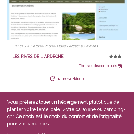
France > Auvergne-Rhône-Alpes > Ardèche > Mayres
LES RIVES DE L ARDECHE
Tarifs et disponibilités
Plus de détails
Vous préférez
louer un hébergement
plutôt que de
planter votre tente, caler votre caravane ou camping-
car.
Ce choix est le choix du confort et de l’originalité
pour vos vacances !