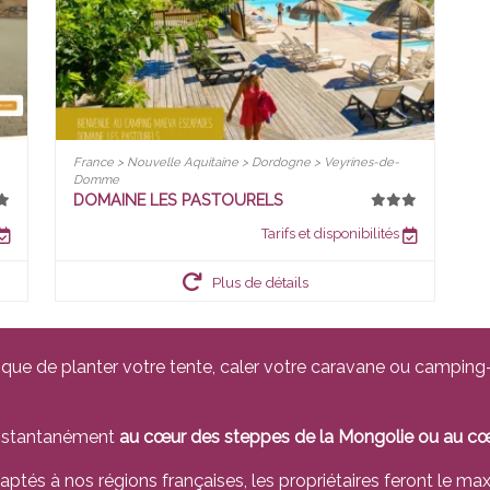
France > Nouvelle Aquitaine > Dordogne > Veyrines-de-
Domme
DOMAINE LES PASTOURELS
Tarifs et disponibilités
Plus de détails
que de planter votre tente, caler votre caravane ou camping-c
instantanément
au cœur des steppes de la Mongolie ou au cœur
adaptés à nos régions françaises, les propriétaires feront le