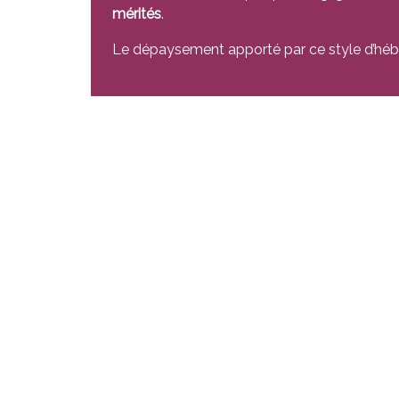
mérités
.
Le dépaysement apporté par ce style d’hé