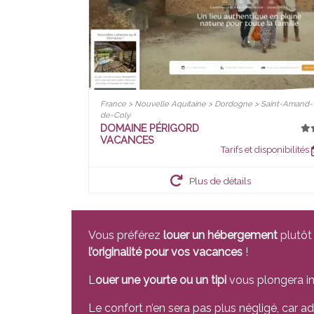
France > Nouvelle Aquitaine > Dordogne > Saint-Amand-
de-Coly
DOMAINE PÉRIGORD
VACANCES
Tarifs et disponibilités
Plus de détails
Vous préférez
louer un hébergement
plutôt 
l’originalité pour vos vacances
!
L
ouer une yourte ou un tipi
vous plongera 
Le confort n’en sera pas plus négligé, car 