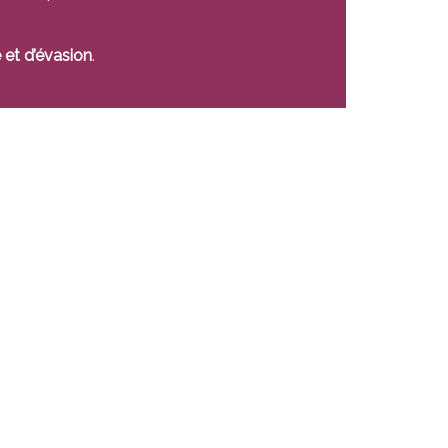
 et d’évasion
.