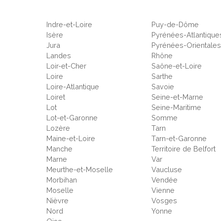
Indre-et-Loire
Puy-de-Dôme
Isère
Pyrénées-Atlantique
Jura
Pyrénées-Orientale
Landes
Rhône
Loir-et-Cher
Saône-et-Loire
Loire
Sarthe
Loire-Atlantique
Savoie
Loiret
Seine-et-Marne
Lot
Seine-Maritime
Lot-et-Garonne
Somme
Lozère
Tarn
Maine-et-Loire
Tarn-et-Garonne
Manche
Territoire de Belfort
Marne
Var
Meurthe-et-Moselle
Vaucluse
Morbihan
Vendée
Moselle
Vienne
Nièvre
Vosges
Nord
Yonne