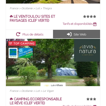
France > Occitanie > Lot > Thégra
☘️ LE VENTOULOU SITES ET
PAYSAGES (CLEF VERTE)
Tarifs et disponibilités
Plus de détails
Site Web
TOP CAMPING
France > Occitanie > Lot > Le Vigan
☘️ CAMPING ECORESPONSABLE
LE RÊVE (CLEF VERTE)