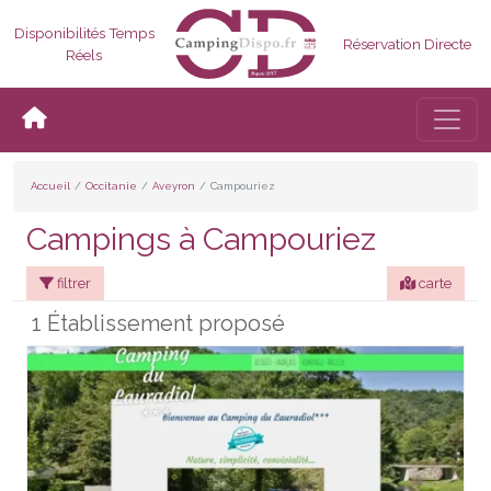
Disponibilités Temps
Réservation Directe
Réels
Bascul
Accueil
Occitanie
Aveyron
Campouriez
Campings à Campouriez
filtrer
carte
1 Établissement proposé