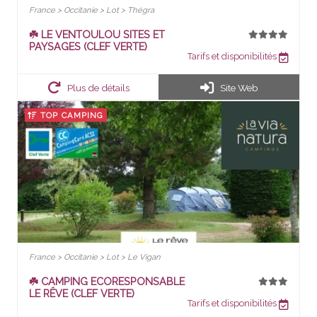
France > Occitanie > Lot > Thégra
☘️ LE VENTOULOU SITES ET
PAYSAGES (CLEF VERTE)
Tarifs et disponibilités
Plus de détails
Site Web
TOP CAMPING
France > Occitanie > Lot > Le Vigan
☘️ CAMPING ECORESPONSABLE
LE RÊVE (CLEF VERTE)
Tarifs et disponibilités