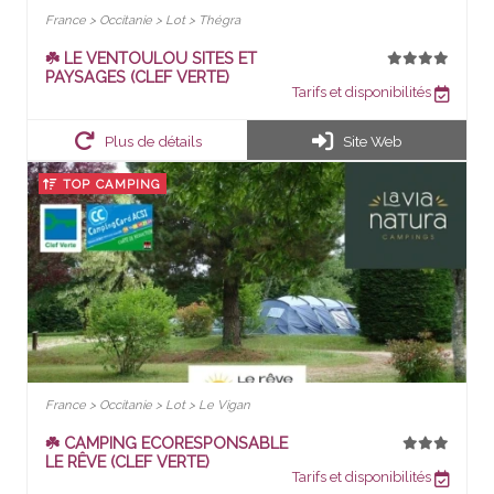
France > Occitanie > Lot > Thégra
☘️ LE VENTOULOU SITES ET
PAYSAGES (CLEF VERTE)
Tarifs et disponibilités
Plus de détails
Site Web
TOP CAMPING
France > Occitanie > Lot > Le Vigan
☘️ CAMPING ECORESPONSABLE
LE RÊVE (CLEF VERTE)
Tarifs et disponibilités