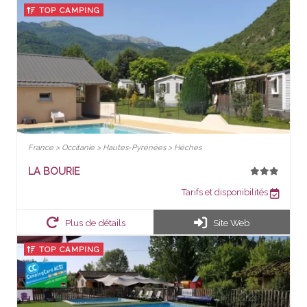
TOP CAMPING
France > Occitanie > Hautes-Pyrénées > Hèches
LA BOURIE
Tarifs et disponibilités
Plus de détails
Site Web
TOP CAMPING