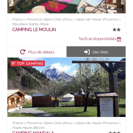
France > Provence-Alpes-Côte d'Azur > Alpes-de-Haute-Provence >
Moustiers-Sainte-Marie
CAMPING LE MOULIN
Tarifs et disponibilités
Plus de détails
Site Web
TOP CAMPING
France > Provence-Alpes-Côte d'Azur > Alpes-de-Haute-Provence >
Prads-Haute-Bléone