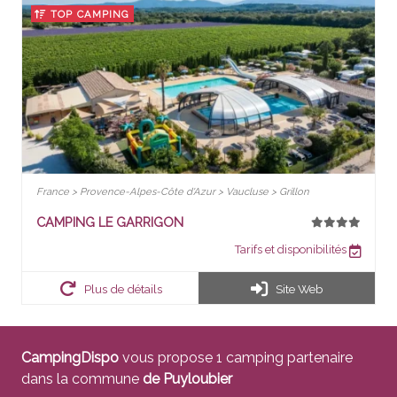
TOP CAMPING
France > Provence-Alpes-Côte d'Azur > Vaucluse > Grillon
CAMPING LE GARRIGON
Tarifs et disponibilités
Plus de détails
Site Web
CampingDispo
vous propose 1 camping partenaire
dans la commune
de Puyloubier