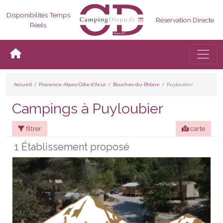
Disponibilités Temps
Réservation Directe
Réels
Bascul
Accueil
Provence-Alpes-Côte d'Azur
Bouches-du-Rhône
Puyloubier
Campings à Puyloubier
filtrer
carte
1 Établissement proposé