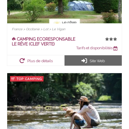
France > Occitanie > Lot > Le Vigan
☘️ CAMPING ECORESPONSABLE
LE RÊVE (CLEF VERTE)
Tarifs et disponibilités
Plus de détails
Site Web
TOP CAMPING