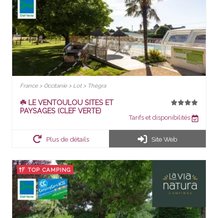
France > Occitanie > Lot > Thégra
☘️ LE VENTOULOU SITES ET
PAYSAGES (CLEF VERTE)
Tarifs et disponibilités
Plus de détails
Site Web
TOP CAMPING