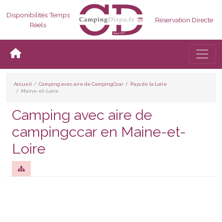
Disponibilités Temps
Réservation Directe
Réels
Bascul
Accueil
Camping avec aire de CampingCcar
Pays de la Loire
Maine-et-Loire
Camping avec aire de
campingccar en Maine-et-
Loire