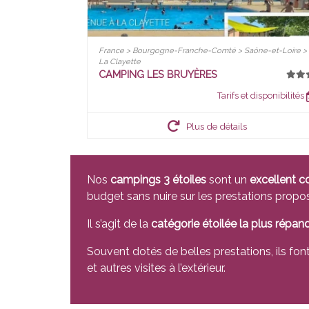
France > Bourgogne-Franche-Comté > Saône-et-Loire >
La Clayette
CAMPING LES BRUYÈRES
Tarifs et disponibilités
Plus de détails
Nos
campings 3 étoiles
sont un
excellent 
budget sans nuire sur les prestations propo
Il s’agit de la
catégorie étoilée la plus répan
Souvent dotés de belles prestations, ils fon
et autres visites à l’extérieur.