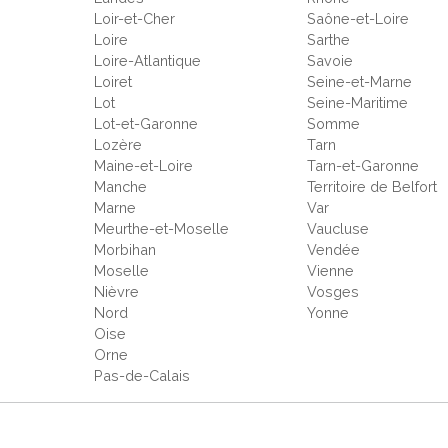
Loir-et-Cher
Saône-et-Loire
Loire
Sarthe
Loire-Atlantique
Savoie
Loiret
Seine-et-Marne
Lot
Seine-Maritime
Lot-et-Garonne
Somme
Lozère
Tarn
Maine-et-Loire
Tarn-et-Garonne
Manche
Territoire de Belfort
Marne
Var
Meurthe-et-Moselle
Vaucluse
Morbihan
Vendée
Moselle
Vienne
Nièvre
Vosges
Nord
Yonne
Oise
Orne
Pas-de-Calais