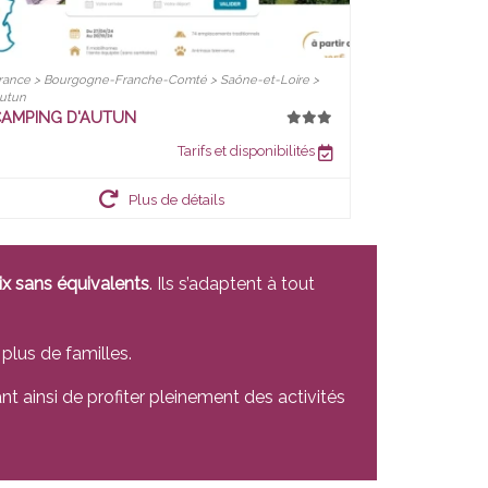
rance > Bourgogne-Franche-Comté > Saône-et-Loire >
utun
AMPING D'AUTUN
Tarifs et disponibilités
Plus de détails
ix sans équivalents
. Ils s’adaptent à tout
 plus de familles.
t ainsi de profiter pleinement des activités