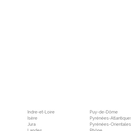
Indre-et-Loire
Puy-de-Dôme
Isère
Pyrénées-Atlantique
Jura
Pyrénées-Orientale
Landes
Rhône