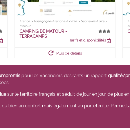
France > Bourgogne-Franche-Comté > Saône-et-Loire >
F
Matour
A
CAMPING DE MATOUR -
C
TERRACAMPS
Tarifs et disponibilités
Plus de détails
compromis
pour les vacanciers désirants un rapport
qualité/pr
sées.
due
sur le territoire français et séduit de jour en jour de plus en
t du bien au confort mais également au portefeuille. Permettan