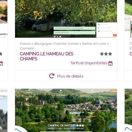
France > Bourgogne-Franche-Comté > Saône-et-Loire >
F
Cormatin
É
CAMPING LE HAMEAU DES
C
CHAMPS
Tarifs et disponibilités
Plus de détails