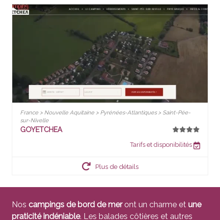
France > Nouvelle Aquitaine > Pyrénées-Atlantiques > Saint-Pée-
sur-Nivelle
GOYETCHEA
Tarifs et disponibilités
Plus de détails
Nos
campings de bord de mer
ont un charme et
une
praticité indéniable
. Les balades côtières et autres