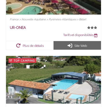
France > Nouvelle Aquitaine > Pyrénées-Atlantiques > Bidart
UR-ONEA
Tarifs et disponibilités
Plus de détails
Site Web
TOP CAMPING