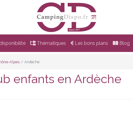
isponibilité
Thématiques
Les bons plans
Blog
hône-Alpes
Ardèche
ub enfants en Ardèche