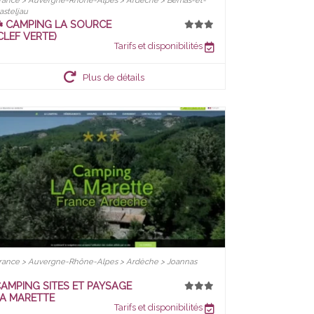
rance > Auvergne-Rhône-Alpes > Ardèche > Berrias-et-
asteljau
️ CAMPING LA SOURCE
CLEF VERTE)
Tarifs et disponibilités
Plus de détails
rance > Auvergne-Rhône-Alpes > Ardèche > Joannas
AMPING SITES ET PAYSAGE
A MARETTE
Tarifs et disponibilités