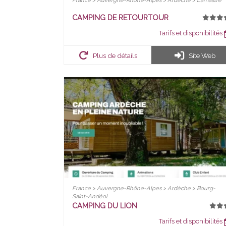
France > Auvergne-Rhône-Alpes > Ardèche > Lamastre
CAMPING DE RETOURTOUR
Tarifs et disponibilités
Plus de détails
Site Web
France > Auvergne-Rhône-Alpes > Ardèche > Bourg-
Saint-Andéol
CAMPING DU LION
Tarifs et disponibilités