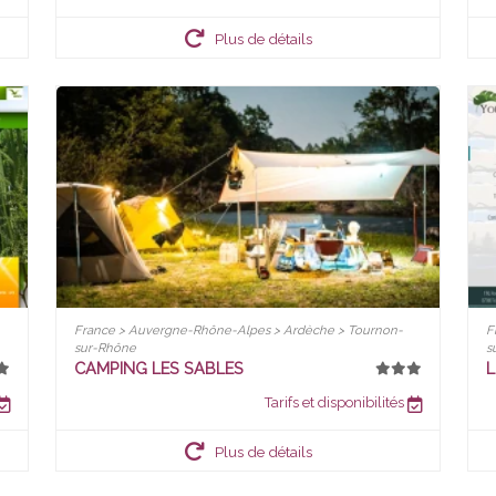
Plus de détails
France > Auvergne-Rhône-Alpes > Ardèche > Tournon-
F
sur-Rhône
s
CAMPING LES SABLES
L
Tarifs et disponibilités
Plus de détails