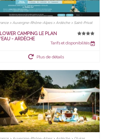
rance > Auvergne-Rhône-Alpes > Ardèche > Saint-Privat
LOWER CAMPING LE PLAN
'EAU - ARDÈCHE
Tarifs et disponibilités
Plus de détails
rance > Auvergne-Rhône-Alpes > Ardèche > Gluiras