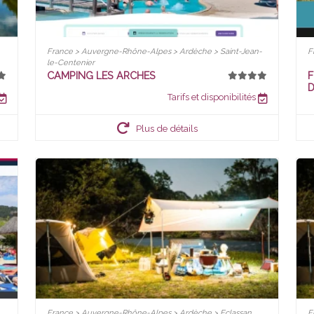
France > Auvergne-Rhône-Alpes > Ardèche > Saint-Jean-
F
le-Centenier
CAMPING LES ARCHES
F
D
Tarifs et disponibilités
Plus de détails
France > Auvergne-Rhône-Alpes > Ardèche > Eclassan
F