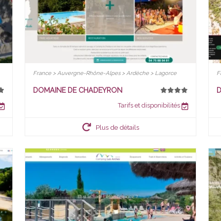
France > Auvergne-Rhône-Alpes > Ardèche > Lagorce
F
DOMAINE DE CHADEYRON
D
Tarifs et disponibilités
Plus de détails