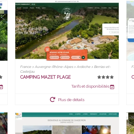
France > Auvergne-Rhône-Alpes > Ardèche > Berrias-et-
F
Casteljau
CAMPING MAZET PLAGE
C
Tarifs et disponibilités
Plus de détails