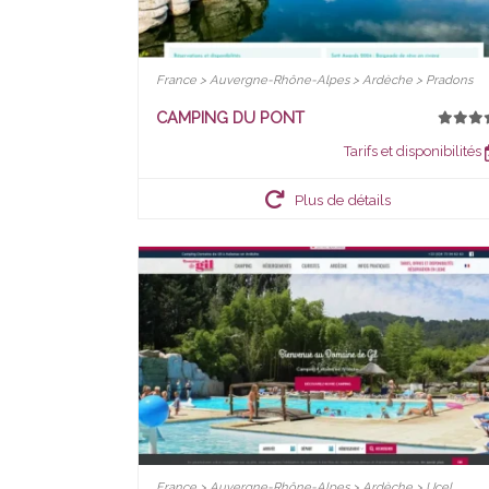
France > Auvergne-Rhône-Alpes > Ardèche > Pradons
CAMPING DU PONT
Tarifs et disponibilités
Plus de détails
France > Auvergne-Rhône-Alpes > Ardèche > Ucel