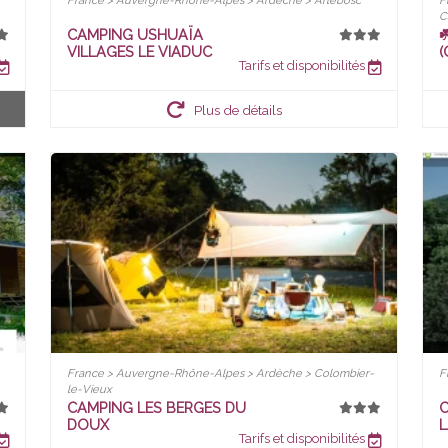
France > Auvergne-Rhône-Alpes > Ardèche > Arlebosc
F
C
CAMPING USHUAÏA
☘
VILLAGES LE VIADUC
(
Tarifs et disponibilités
Plus de détails
France > Auvergne-Rhône-Alpes > Ardèche > Colombier-
F
le-Vieux
CAMPING LES BERGES DU
C
DOUX
L
Tarifs et disponibilités