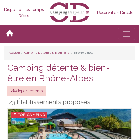
Disponibilités Temps
Réservation Directe
Réels
Bascul
Accueil
Camping Détente & Bien-Être
Rhône-Alpes
Camping détente & bien-
être en Rhône-Alpes
départements
23 Établissements proposés
TOP CAMPING