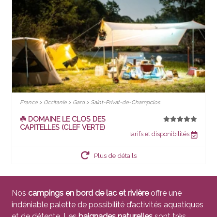
France > Occitanie > Gard > Saint-Privat-de-Champclos
☘️ DOMAINE LE CLOS DES
CAPITELLES (CLEF VERTE)
Tarifs et disponibilités
Plus de détails
Nos
campings en bord de lac et rivière
offre une
indéniable palette de possibilité d’activités aquatiques
et de détente. Les
baignades naturelles
sont très