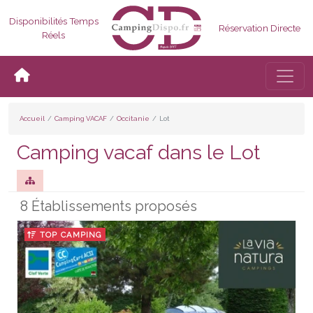
Disponibilités Temps
Réservation Directe
Réels
Bascul
Accueil
Camping VACAF
Occitanie
Lot
Camping vacaf dans le Lot
8 Établissements proposés
TOP CAMPING