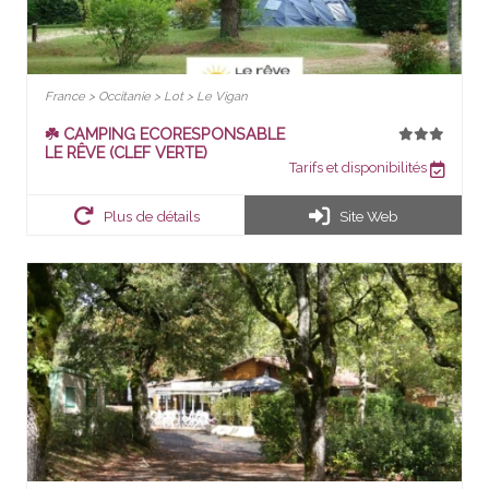
France > Occitanie > Lot > Le Vigan
☘️ CAMPING ECORESPONSABLE
LE RÊVE (CLEF VERTE)
Tarifs et disponibilités
Plus de détails
Site Web