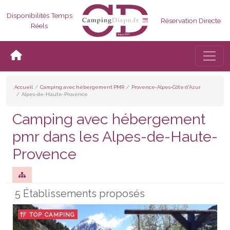
Disponibilités Temps
Réservation Directe
Réels
Bascul
Accueil
Camping avec hébergement PMR
Provence-Alpes-Côte d'Azur
Alpes-de-Haute-Provence
Camping avec hébergement
pmr dans les Alpes-de-Haute-
Provence
5 Établissements proposés
TOP CAMPING