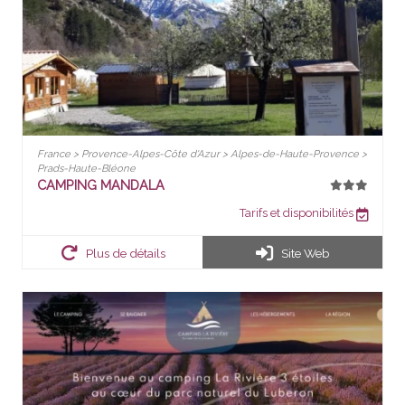
France > Provence-Alpes-Côte d'Azur > Alpes-de-Haute-Provence >
Prads-Haute-Bléone
CAMPING MANDALA
Tarifs et disponibilités
Plus de détails
Site Web