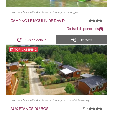
France > Nouvelle Aquitaine > Dordogne > Gaugeac
CAMPING LE MOULIN DE DAVID
Tarifs et disponibilités
Plus de détails
Site Web
TOP CAMPING
France > Nouvelle Aquitaine > Dordogne > Saint-Chamassy
AUX ETANGS DU BOS
PRL