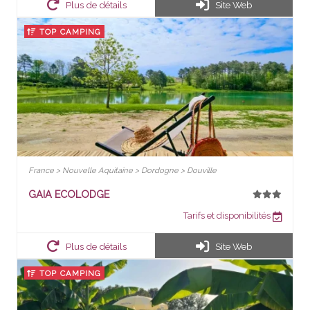
Plus de détails
Site Web
TOP CAMPING
France > Nouvelle Aquitaine > Dordogne > Douville
GAIA ECOLODGE
Tarifs et disponibilités
Plus de détails
Site Web
TOP CAMPING