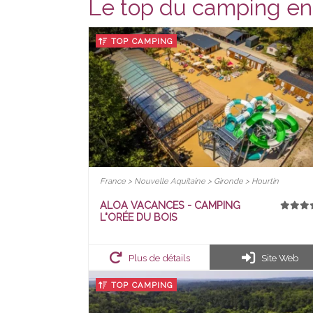
Le top du camping en
TOP CAMPING
France > Nouvelle Aquitaine > Gironde > Hourtin
ALOA VACANCES - CAMPING
L"ORÉE DU BOIS
Plus de détails
Site Web
TOP CAMPING