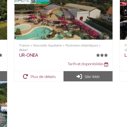
France > Nouvelle Aquitaine > Pyrénées-Atlantiques >
F
Bidart
G
UR-ONEA
L
Tarifs et disponibilités
Plus de détails
Site Web