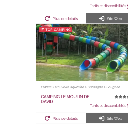
Tarifs et disponibilités
Plus de détails
Site Web
TOP CAMPING
France > Nouvelle Aquitaine > Dordogne > Gaugeac
CAMPING LE MOULIN DE
DAVID
Tarifs et disponibilités
Plus de détails
Site Web