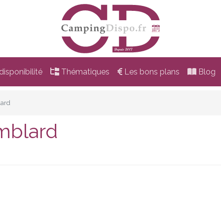
isponibilité
Thématiques
Les bons plans
Blog
lard
mblard