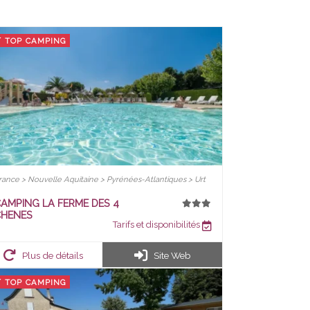
TOP CAMPING
rance > Nouvelle Aquitaine > Pyrénées-Atlantiques > Urt
AMPING LA FERME DES 4
CHENES
Tarifs et disponibilités
Plus de détails
Site Web
TOP CAMPING