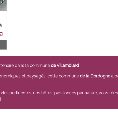
rtenaire dans la commune
de Villamblard
stronomiques et paysagés, cette commune
de la Dordogne
a p
ories pertinentes, nos hôtes, passionnés par nature, vous tém
!