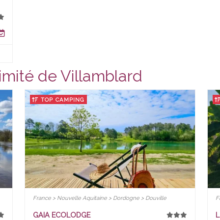
imité de Villamblard
TOP CAMPING
France > Nouvelle Aquitaine > Dordogne > Douville
F
GAIA ECOLODGE
L