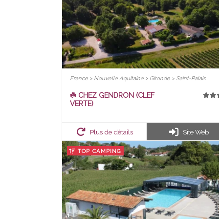
France > Nouvelle Aquitaine > Gironde > Saint-Palais
☘️ CHEZ GENDRON (CLEF
VERTE)
Plus de détails
Site Web
TOP CAMPING