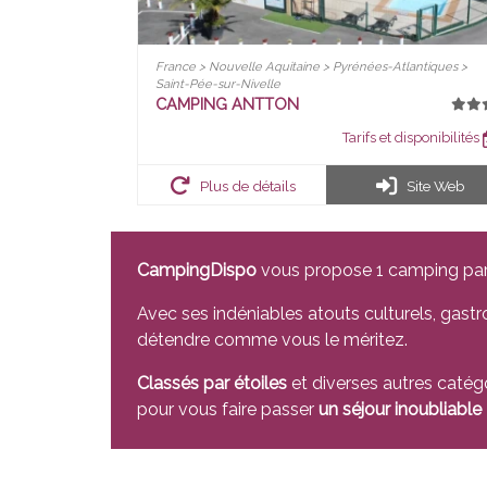
France > Nouvelle Aquitaine > Pyrénées-Atlantiques >
Saint-Pée-sur-Nivelle
CAMPING ANTTON
Tarifs et disponibilités
Plus de détails
Site Web
CampingDispo
vous propose 1 camping pa
Avec ses indéniables atouts culturels, ga
détendre comme vous le méritez.
Classés par étoiles
et diverses autres catég
pour vous faire passer
un séjour inoubliable