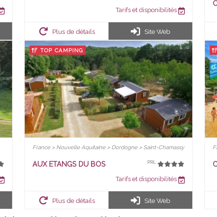
Tarifs et disponibilités
Plus de détails
Site Web
TOP CAMPING
France > Nouvelle Aquitaine > Dordogne > Saint-Chamassy
F
AUX ETANGS DU BOS
C
PRL
Tarifs et disponibilités
Plus de détails
Site Web