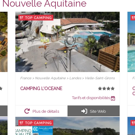
 Nouvelle Aquitaine
TOP CAMPING
France > Nouvelle Aquitaine > Landes > Vielle-Saint-Girons
F
CAMPING L'OCEANE
C
Tarifs et disponibilités
Plus de détails
Site Web
TOP CAMPING