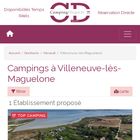
Disponibilités Temps
Réservation Directe
Réels
Bascul
Accueil
Occitanie
Hérault
Villeneuve-lès-Maguelone
Campings à Villeneuve-lès-
Maguelone
filtrer
carte
1 Établissement proposé
TOP CAMPING