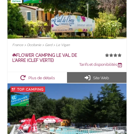
France > Occitanie > Gard > Le Vigan
☘️FLOWER CAMPING LE VAL DE
L'ARRE (CLEF VERTE)
Tarifs et disponibilités
Plus de détails
Site Web
TOP CAMPING