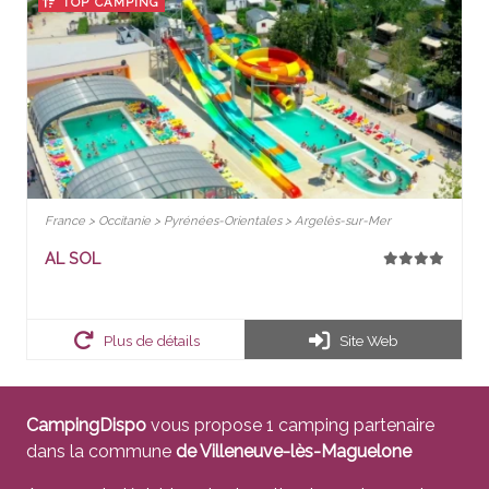
TOP CAMPING
France > Occitanie > Pyrénées-Orientales > Argelès-sur-Mer
AL SOL
Plus de détails
Site Web
CampingDispo
vous propose 1 camping partenaire
dans la commune
de Villeneuve-lès-Maguelone