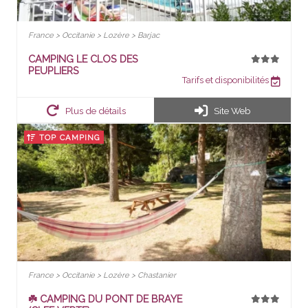
France > Occitanie > Lozère > Barjac
CAMPING LE CLOS DES
PEUPLIERS
Tarifs et disponibilités
Plus de détails
Site Web
TOP CAMPING
France > Occitanie > Lozère > Chastanier
☘️ CAMPING DU PONT DE BRAYE