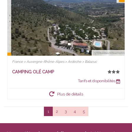
France > Auvergne-Rhône-Alpes > Ardèche > Balazuc
CAMPING OLÉ CAMP
Tarifs et disponibilités
Plus de détails
1
2
3
4
5