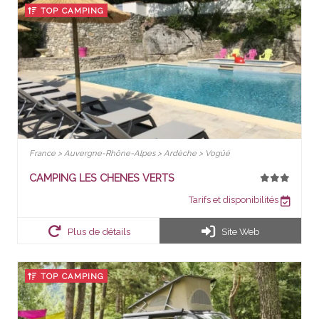
TOP CAMPING
France > Auvergne-Rhône-Alpes > Ardèche > Vogüé
CAMPING LES CHENES VERTS
Tarifs et disponibilités
Plus de détails
Site Web
TOP CAMPING