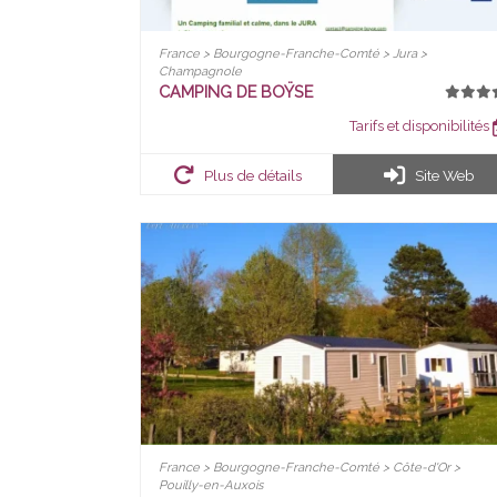
France > Bourgogne-Franche-Comté > Jura >
Champagnole
CAMPING DE BOŸSE
Tarifs et disponibilités
Plus de détails
Site Web
France > Bourgogne-Franche-Comté > Côte-d'Or >
Pouilly-en-Auxois