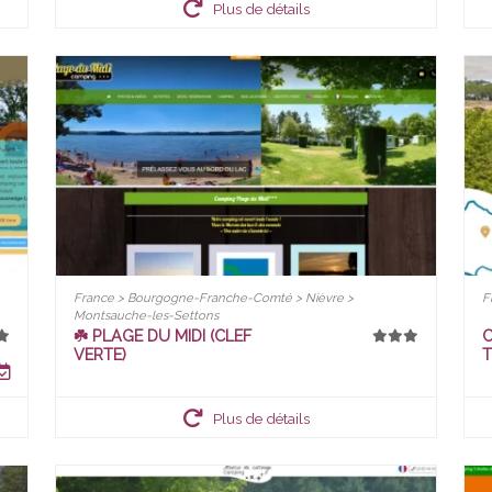
Plus de détails
France > Bourgogne-Franche-Comté > Nièvre >
F
Montsauche-les-Settons
☘️ PLAGE DU MIDI (CLEF
C
VERTE)
Plus de détails