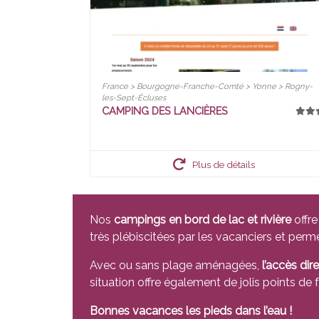
France > Bourgogne-Franche-Comté > Yonne > Rogny-
les-Sept-Écluses
CAMPING DES LANCIÈRES
Plus de détails
Nos
campings en bord de lac et rivière
offre
très plébiscitées par les vacanciers et per
Avec ou sans plage aménagées,
l’accès dire
situation offre également de jolis points de f
Bonnes vacances les pieds dans l’eau !