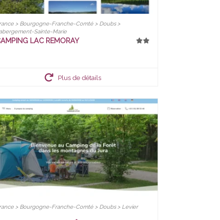
rance > Bourgogne-Franche-Comté > Doubs >
abergement-Sainte-Marie
AMPING LAC REMORAY
Plus de détails
rance > Bourgogne-Franche-Comté > Doubs > Levier