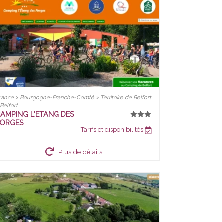
rance > Bourgogne-Franche-Comté > Territoire de Belfort
 Belfort
AMPING L'ETANG DES
FORGES
Tarifs et disponibilités
Plus de détails