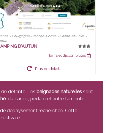
rance > Bourgogne-Franche-Comté > Saône-et-Loire >
utun
AMPING D'AUTUN
Tarifs et disponibilités
Plus de détails
et de détente. Les
baignades naturelles
sont
che
, du canoë, pédalo et autre farniente.
 de dépaysement recherchée. Cette
 estivale.