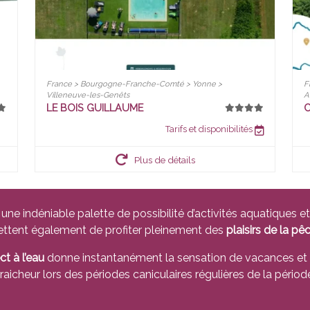
France > Bourgogne-Franche-Comté > Yonne >
F
Villeneuve-les-Genêts
A
LE BOIS GUILLAUME
C
Tarifs et disponibilités
Plus de détails
 une indéniable palette de possibilité d’activités aquatiques 
mettent également de profiter pleinement des
plaisirs de la pê
ct à l’eau
donne instantanément la sensation de vacances et
raicheur lors des périodes caniculaires régulières de la période