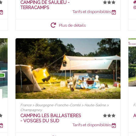
CAMPING DE SAULIEU -
☘
TERRACAMPS
(
Tarifs et disponibilités
Plus de détails
France > Bourgogne-Franche-Comté > Haute-Saône >
F
Champagney
CAMPING LES BALLASTIERES
A
- VOSGES DU SUD
Tarifs et disponibilités