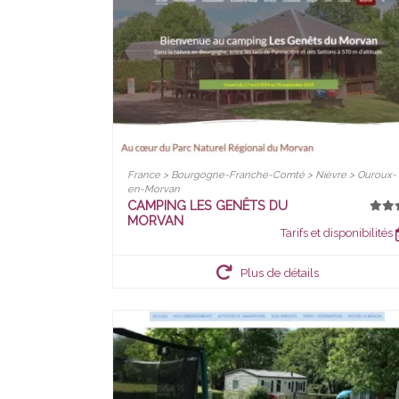
France > Bourgogne-Franche-Comté > Nièvre > Ouroux-
en-Morvan
CAMPING LES GENÊTS DU
MORVAN
Tarifs et disponibilités
Plus de détails