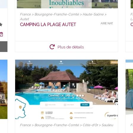
France > Bourgogne-Franche-Comté > Haute-Saône >
F
Autet
L
CAMPING LA PLAGE AUTET
C
AIRE NAT.
Plus de détails
France > Bourgogne-Franche-Comté > Côte-d'Or > Saulieu
F