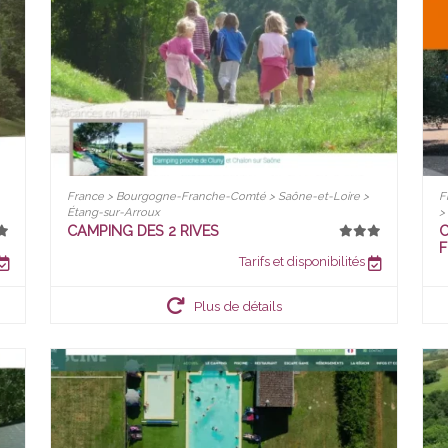
France > Bourgogne-Franche-Comté > Saône-et-Loire >
F
Étang-sur-Arroux
>
CAMPING DES 2 RIVES
C
Tarifs et disponibilités
Plus de détails